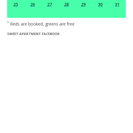
25
26
27
28
29
30
31
*
Reds are booked, greens are free
SWEET APARTMENT FACEBOOK: