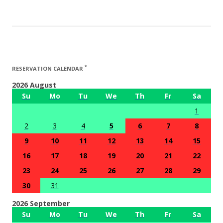
*
RESERVATION CALENDAR
2026 August
Su
Mo
Tu
We
Th
Fr
Sa
1
2
3
4
5
6
7
8
9
10
11
12
13
14
15
16
17
18
19
20
21
22
23
24
25
26
27
28
29
30
31
2026 September
Su
Mo
Tu
We
Th
Fr
Sa