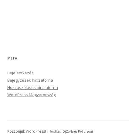
META
Bejelentkezés
Bejegyzések hírcsatorna
Hozzászólások hírcsatorna
WordPress Magyarország
Köszönjük WordPress! |
Fordítás:
DjZoNe
és
FYGureout